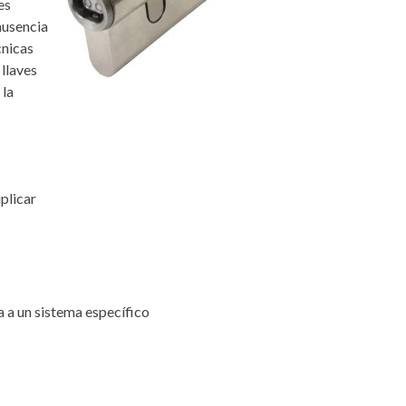
es
ausencia
cnicas
 llaves
 la
plicar
a a un sistema específico