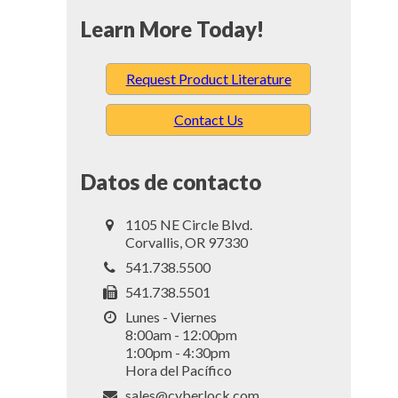
Learn More Today!
Request Product Literature
Contact Us
Datos de contacto
1105 NE Circle Blvd.
Corvallis, OR 97330
541.738.5500
541.738.5501
Lunes - Viernes
8:00am - 12:00pm
1:00pm - 4:30pm
Hora del Pacífico
sales@cyberlock.com