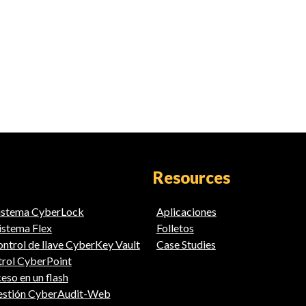
Resources
sistema CyberLock
Aplicaciones
istema Flex
Folletos
ntrol de llave CyberKey Vault
Case Studies
trol CyberPoint
eso en un flash
gestión CyberAudit-Web