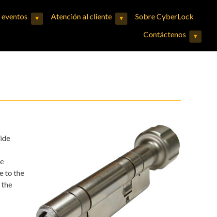
y eventos
Atención al cliente
Sobre CyberLock
▾
▾
Expand child menu
Expand child menu
Contáctenos
▾
Expand child menu
side
le
e to the
 the