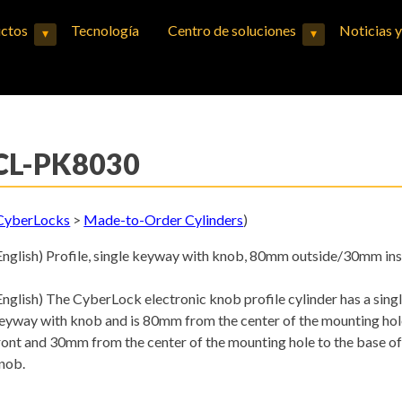
ctos
Tecnología
Centro de soluciones
Noticias 
▾
▾
Expand child menu
Expand child menu
CL-PK8030
CyberLocks
>
Made-to-Order Cylinders
)
English) Profile, single keyway with knob, 80mm outside/30mm in
English) The CyberLock electronic knob profile cylinder has a sing
eyway with knob and is 80mm from the center of the mounting hol
ront and 30mm from the center of the mounting hole to the base of
nob.