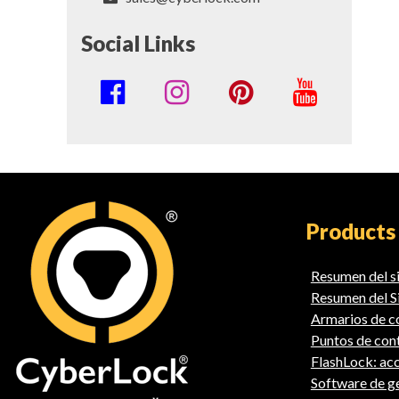
Social Links
Social
Media
Links
Products
Resumen del 
Resumen del S
Armarios de co
Puntos de con
FlashLock: acc
Software de 