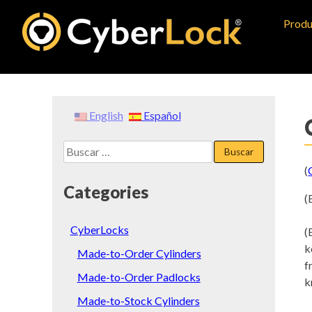
Skip
Produ
to
content
English
Español
Buscar:
(
Categories
(
CyberLocks
(
k
Made-to-Order Cylinders
f
Made-to-Order Padlocks
k
Made-to-Stock Cylinders