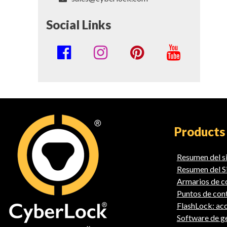
Social Links
Social
Media
Links
Products
Resumen del 
Resumen del S
Armarios de co
Puntos de con
FlashLock: acc
Software de 