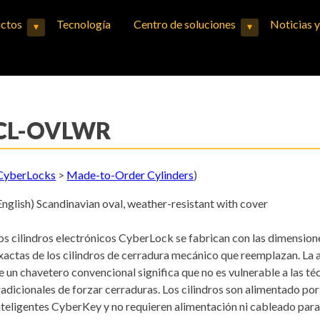
ctos
Tecnología
Centro de soluciones
Noticias 
▾
▾
Expand child menu
Expand child menu
CL-OVLWR
CyberLocks
>
Made-to-Order Cylinders
)
English) Scandinavian oval, weather-resistant with cover
os cilindros electrónicos CyberLock se fabrican con las dimension
xactas de los cilindros de cerradura mecánico que reemplazan. La 
e un chavetero convencional significa que no es vulnerable a las té
radicionales de forzar cerraduras. Los cilindros son alimentado por
nteligentes CyberKey y no requieren alimentación ni cableado para