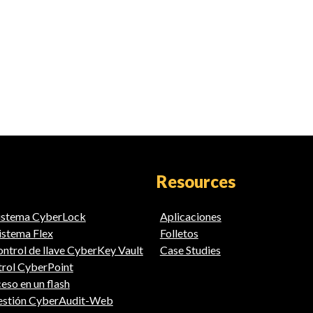
Resources
sistema CyberLock
Aplicaciones
istema Flex
Folletos
ntrol de llave CyberKey Vault
Case Studies
trol CyberPoint
eso en un flash
gestión CyberAudit-Web