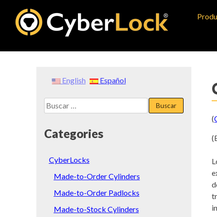
Skip
Produ
to
content
English
Español
Buscar:
(
Categories
(
CyberLocks
L
e
Made-to-Order Cylinders
d
Made-to-Order Padlocks
t
i
Made-to-Stock Cylinders