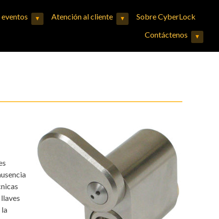
y eventos
Atención al cliente
Sobre CyberLock
▾
▾
Expand child menu
Expand child menu
Contáctenos
▾
Expand child menu
es
ausencia
cnicas
 llaves
 la