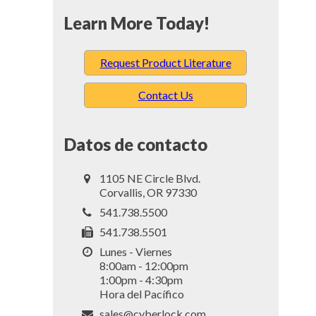
Learn More Today!
Request Product Literature
Contact Us
Datos de contacto
1105 NE Circle Blvd.
Corvallis, OR 97330
541.738.5500
541.738.5501
Lunes - Viernes
8:00am - 12:00pm
1:00pm - 4:30pm
Hora del Pacífico
sales@cyberlock.com