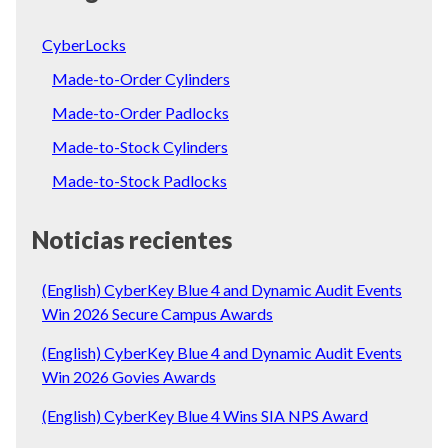
CyberLocks
Made-to-Order Cylinders
Made-to-Order Padlocks
Made-to-Stock Cylinders
Made-to-Stock Padlocks
Noticias recientes
(English) CyberKey Blue 4 and Dynamic Audit Events
Win 2026 Secure Campus Awards
(English) CyberKey Blue 4 and Dynamic Audit Events
Win 2026 Govies Awards
(English) CyberKey Blue 4 Wins SIA NPS Award