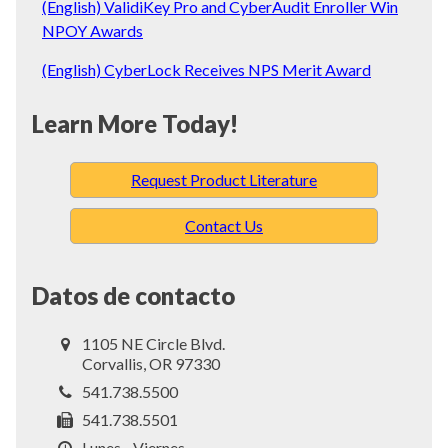
(English) ValidiKey Pro and CyberAudit Enroller Win
NPOY Awards
(English) CyberLock Receives NPS Merit Award
Learn More Today!
Request Product Literature
Contact Us
Datos de contacto
1105 NE Circle Blvd.
Corvallis, OR 97330
541.738.5500
541.738.5501
Lunes - Viernes