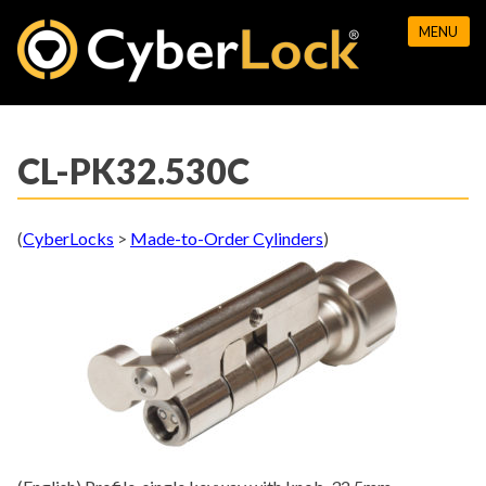
Skip
MENU
to
content
CL-PK32.530C
(
CyberLocks
>
Made-to-Order Cylinders
)